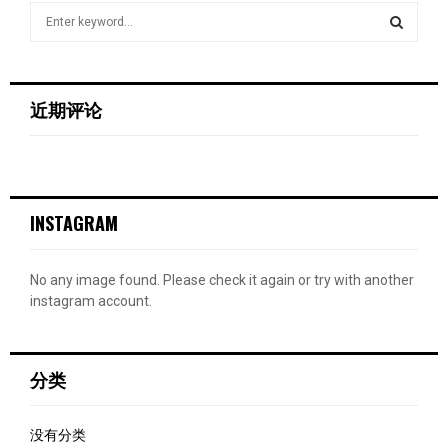
S
e
a
S
r
c
E
近期评论
h
f
A
o
r
R
:
INSTAGRAM
C
H
No any image found. Please check it again or try with another
instagram account.
分类
没有分类