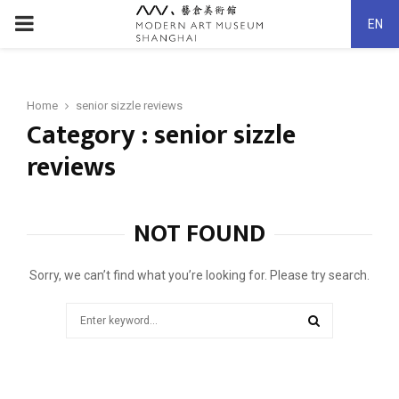
PRIMARY
EN
MENU
Home
senior sizzle reviews
Category : senior sizzle
reviews
NOT FOUND
Sorry, we can’t find what you’re looking for. Please try search.
Search
for:
SEARCH