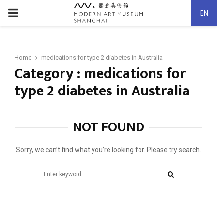
PRIMARY
EN
MENU
Home
medications for type 2 diabetes in Australia
Category : medications for
type 2 diabetes in Australia
NOT FOUND
Sorry, we can’t find what you’re looking for. Please try search.
Search
for:
SEARCH