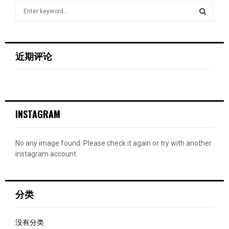
S
e
a
S
r
c
E
近期评论
h
f
A
o
r
R
:
INSTAGRAM
C
H
No any image found. Please check it again or try with another
instagram account.
分类
没有分类