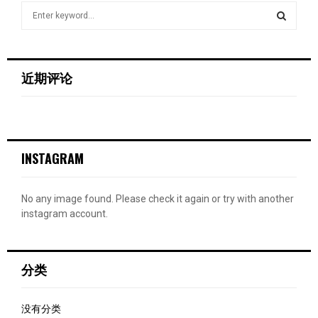
S
e
a
S
r
c
E
近期评论
h
f
A
o
r
R
:
INSTAGRAM
C
H
No any image found. Please check it again or try with another
instagram account.
分类
没有分类