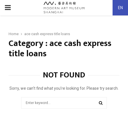
PRIMARY
EN
MENU
Home
ace cash express title loans
Category : ace cash express
title loans
NOT FOUND
Sorry, we can’t find what you’re looking for. Please try search.
Search
for:
SEARCH