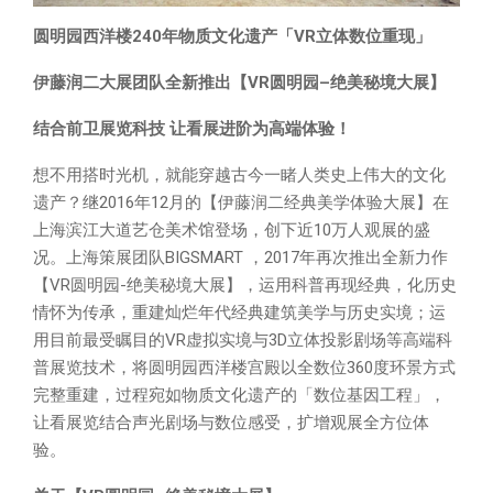
圆明园西洋楼240年物质文化遗产「VR立体数位重现」
伊藤润二大展团队全新推出【
VR
圆明园
–
绝美秘境大展】
结合前卫展览科技 让看展进阶为高端体验！
想不用搭时光机，就能穿越古今一睹人类史上伟大的文化
遗产？继2016年12月的【伊藤润二经典美学体验大展】在
上海滨江大道艺仓美术馆登场，创下近10万人观展的盛
况。上海策展团队BIGSMART ，2017年再次推出全新力作
【VR圆明园-绝美秘境大展】，运用科普再现经典，化历史
情怀为传承，重建灿烂年代经典建筑美学与历史实境；运
用目前最受瞩目的VR虚拟实境与3D立体投影剧场等高端科
普展览技术，将圆明园西洋楼宫殿以全数位360度环景方式
完整重建，过程宛如物质文化遗产的「数位基因工程」，
让看展览结合声光剧场与数位感受，扩增观展全方位体
验。