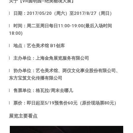
关于【
VR
圆明园
–
绝美秘境大展】
l
日期：
2017/05/20
（周六）至
2017/8/27
（周日）
l
时间：周二至周日每日
11:00-19:00(
最后入场时间
18:00)
l
地点：艺仓美术馆
B1
创库
l
主办单位：上海金角展览服务有限公司
l
协办单位：艺仓美术馆、两仪文化事业股份有限公司、
东方宝笈文化传播有限公司
l
售票单位：格瓦拉
/
周末去哪儿
l
票价：即日起至5/19预售价60元（原价现场票80元）
展览主要看点