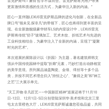
雷克萨斯YET‘兼得’哲学不谋而合。雷克萨斯将为用户带来
更富激情和质感的生活方式，为豪华注入新的内涵。”
匠心一直伴随LEXUS雷克萨斯品牌的进化与创新，在全新品
牌口号“领未见·探非凡”的带领下，匠心也将得到更丰富的呈
现。在全新旗舰级豪华轿车LS的内室设计中，LEXUS雷克
萨斯将传统“切子”玻璃加工、艺术木纹、折纸艺术与先进的
工业科技相结合，为豪华注入了全新的内涵，呈现了“凝聚
时光的艺术”。
本次巡展的展陈设计以《折园》为主题，著名建筑师韩文
强从中国传统园林中提取“折廊”元素，巧妙打造出动静相宜
的美学意境。所列展品涵盖陶瓷、金缮、缂丝等十多个品
类，并按不同艺术理念归入“持恒之心”、“兼得之美”和“神工
之艺”三大展示单元。
“天工开物·非凡匠艺——中国新匠精神”巡展还将于11月10
日-12日、12月1日-5日分别登陆深圳华·美术馆和北京三里
屯太古里橙色大厅，LEXUS雷克萨斯诚邀您莅临品鉴，共同