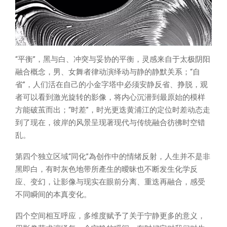
“平衡”，黑与白、冲突与妥协的平衡，灵感来自于太极阴阳
融合概念，男、女舞者律动演绎动与静的静默关系；“自
省”，人们活在自己的小金字塔中必须安静反省、挣脱，观
者可以看到激光旋转的影像，将内心沉潜到最原始的模样
方能破茧而出；“时差”，时光更迭黄浦江的定位时差动态走
到了现在，彼岸的风景呈现著现代与传统融合彷彿时空错
乱。
第四个独立区域“同化”為创作中的情绪反射，人生并不是非
黑即白，有时灰色地带所產生的曖昧也不断发生化学反
应、变幻，让影像与现实在眼前分离、重迭再融合，感受
不同瞬间的本真变化。
四个空间相互呼应，多维度赋予了关于宁静更多的意义，