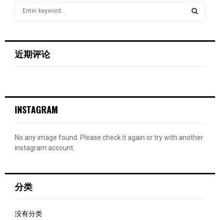
S
e
a
S
r
c
E
近期评论
h
f
A
o
r
R
:
INSTAGRAM
C
H
No any image found. Please check it again or try with another
instagram account.
分类
没有分类