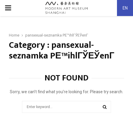
PRIMARY
EN
MENU
Home
pansexual-seznamka PЕ™ihlГЎЕЎenГ­
Category : pansexual-
seznamka PЕ™ihlГЎЕЎenГ­
NOT FOUND
Sorry, we can’t find what you’re looking for. Please try search.
Search
for:
SEARCH