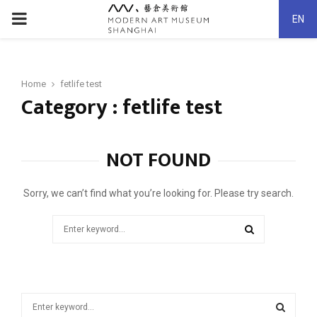
PRIMARY
EN
MENU
Home
fetlife test
Category : fetlife test
NOT FOUND
Sorry, we can’t find what you’re looking for. Please try search.
Search
for:
SEARCH
S
e