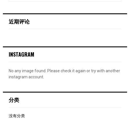
a
S
r
c
E
近期评论
h
f
A
o
r
R
:
INSTAGRAM
C
H
No any image found. Please check it again or try with another
instagram account.
分类
没有分类